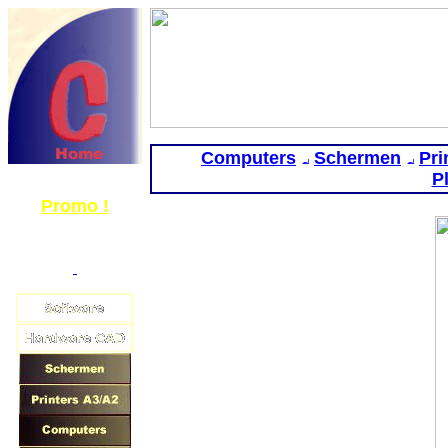
Computers
Schermen
Pri
P
News en
Promo !
Edito