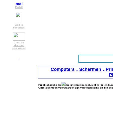
E-Mail
Add to
Favorites
Zend dit
site naar
een vriend
Computers
Schermen
Pri
P
Prijslijst geldig op
.De prijzen zijn exclusief BTW en kunn
Onze algemeen voorwaarden zijn van toepassing en zijn be