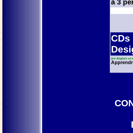
à 3 pe
CDs 
Des
(en Anglais et 
Apprendr
CON