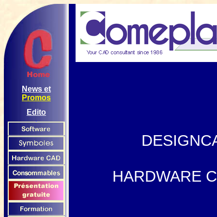
News et
Promos
Edito
DESIGNC
HARDWARE CAD 