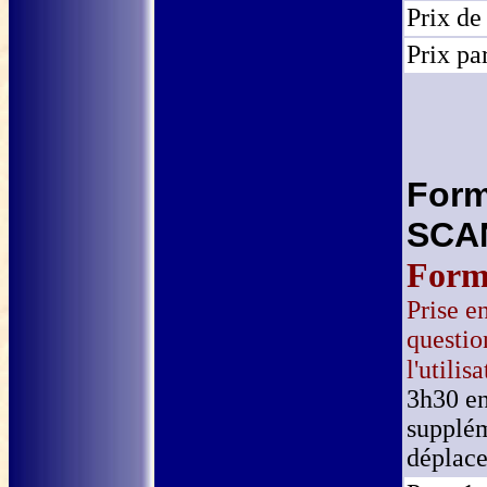
Prix de
Prix pa
Form
SCA
Form
Prise e
questio
l'utilis
3h30 en
supplém
déplac