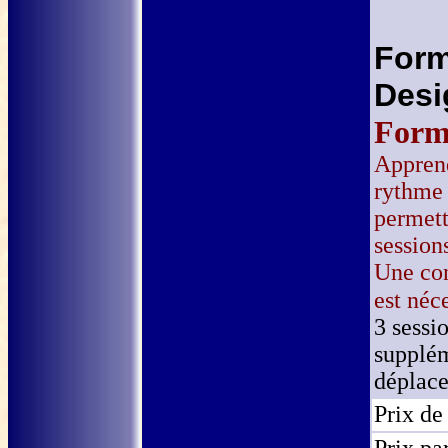
Form
Des
Form
Appren
rythme 
permettr
session
Une co
est néc
3 sessi
supplém
déplac
Prix de