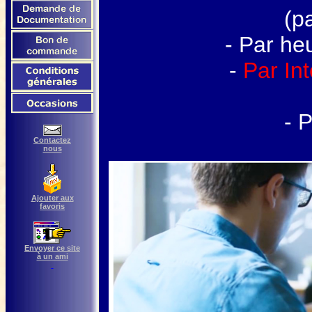
(p
- Par he
-
Par Int
- 
Contactez
nous
Ajouter aux
favoris
Envoyer ce site
à un ami