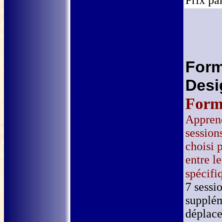
Prix pa
For
Des
Form
Appren
session
choisi p
entre l
spécifi
7
sessio
supplém
déplac