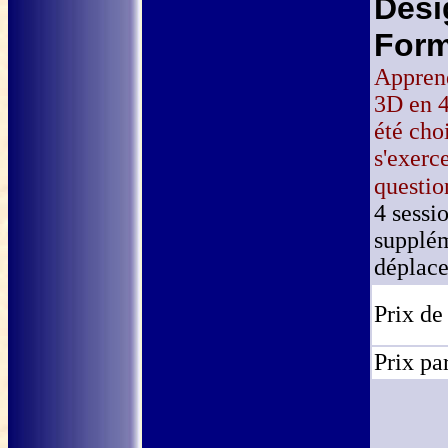
Desi
Form
Apprend
3D en 4
été choi
s'exerce
questio
4 sessi
supplém
déplac
Prix de
Prix pa