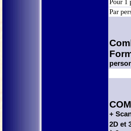
Pour 1 
Par per
Comb
Form
person
COM
+ Sca
2D et