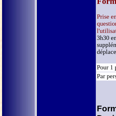
Form
Prise e
questio
l'utilis
3h30 en
supplém
déplac
Pour 1 
Par per
Form