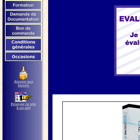
Ajouter aux
favoris
Envoyer ce site
à un ami