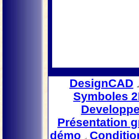
DesignCAD
Symboles 
Developpe
Présentation g
démo
Conditio