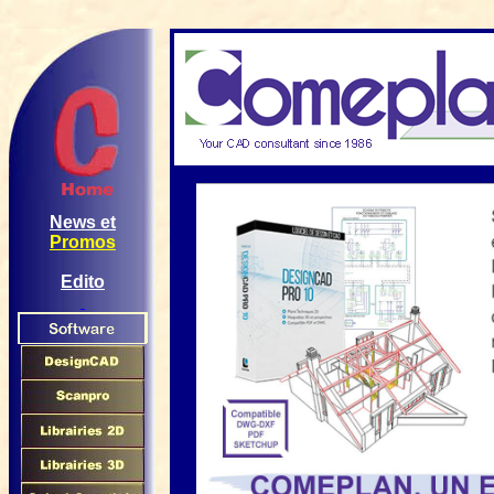
News et
Promos
Edito