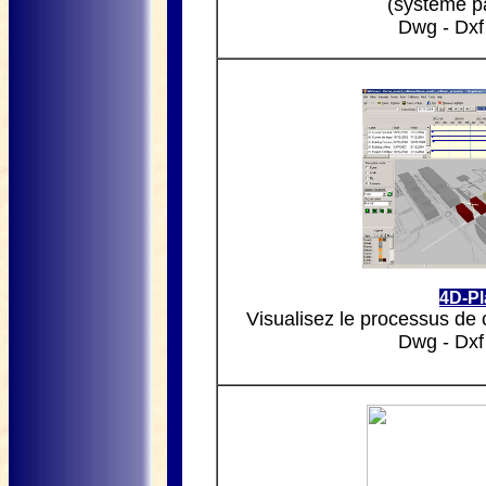
(système p
Dwg - Dxf
4D-Pl
Visualisez le processus de 
Dwg - Dxf